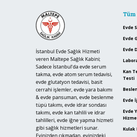
Tüm 
Evde 
Evde 
Evde 
İstanbul Evde Sağlık Hizmeti
veren Maltepe Sağlık Kabini;
Labora
Sadece İstanbul'da evde serum
Kan Te
takma, evde atom serum tedavisi,
Testi
evde glutatyon tedavisi, basit
cerrahi işlemler, evde yara bakımı
Besle
& evde pansuman, evde beslenme
Evde İ
tüpü takımı, evde idrar sondası
Evde 
takımı, evde kan tahlili ve idrar
Hizme
tahlilleri, evde iğne yapma hizmeti
gibi sağlık hizmetleri sunar.
Kulak
Evinizden çıkmadan, evinizdeki