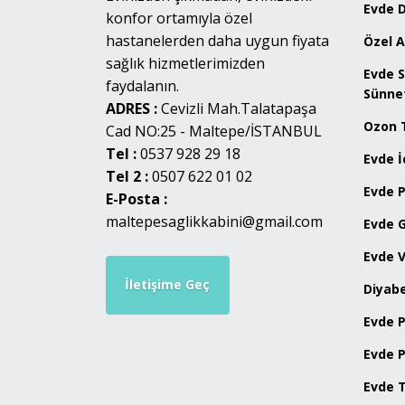
Evde 
konfor ortamıyla özel
hastanelerden daha uygun fiyata
Özel 
sağlık hizmetlerimizden
Evde S
faydalanın.
Sünne
ADRES :
Cevizli Mah.Talatapaşa
Ozon 
Cad NO:25 - Maltepe/İSTANBUL
Tel :
0537 928 29 18
Evde 
Tel 2 :
0507 622 01 02
Evde P
E-Posta :
maltepesaglikkabini@gmail.com
Evde G
Evde 
İletişime Geç
Diyabe
Evde P
Evde P
Evde 