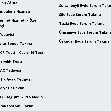
Dikiş Atma
Sultanbeyli Evde Serum Tak
Ambulans Hizmeti
Şile Evde Serum Takma
ünnet Hizmeti – Özel
Tuzla Evde Serum Takma
tçi
Ümraniye Evde Serum Takm
Tedavisi
Üsküdar Evde Serum Takma
İdrar Sonda Takma
CR Testi – Covid-19 Testi
ebelik Testi
VAC Tedavisi
tik Ayak Tedavisi
alyatif Bakım
EG Değişimi – PEG Nedir?
Trakeostomi Bakımı