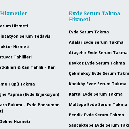
Hizmetler
Evde Serum Takma
Hizmeti
Serum Hizmeti
Evde Serum Takma
Glutatyon Serum Tedavisi
Adalar Evde Serum Takma
Doktor Hizmeti
Ataşehir Evde Serum Takma
tuvar Tahlilleri
Beykoz Evde Serum Takma
tkikleri & Kan Tahlili – Kan
Çekmeköy Evde Serum Tak
Kadıköy Evde Serum Takma
nme Tüpü Takma
Kartal Evde Serum Takma
ğne Yapma (Evde Enjeksiyon)
Maltepe Evde Serum Takma
Yara Bakımı – Evde Pansuman
ti
Pendik Evde Serum Takma
 Delme Hizmeti
Sancaktepe Evde Serum Ta