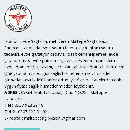
İstanbul Evde Sağlık Hizmeti veren Maltepe Sağlık Kabini;
Sadece İstanbul'da evde serum takma, evde atom serum
tedavisi, evde glutatyon tedavisi, basit cerrahi işlemler, evde
yara bakımı & evde pansuman, evde beslenme tüpü takımı,
evde idrar sondası takımı, evde kan tahlili ve idrar tahlilleri, evde
iğne yapma hizmeti gibi sağlık hizmetleri sunar. Evinizden
çıkmadan, evinizdeki konfor ortamıyla özel hastanelerden daha
uygun fiyata sağlık hizmetlerimizden faydalanın.
ADRES :
Cevizli Mah.Talatapaşa Cad NO:25 - Maltepe/
İSTANBUL
Tel :
0537 928 29 18
Tel 2 :
0507 622 01 02
E-Posta :
maltepesaglikkabini@gmail.com