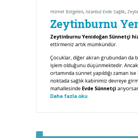
Hizmet Bölgeleri
,
İstanbul Evde Sağlık
,
Zeyti
Zeytinburnu Ye
Zeytinburnu Yenidoğan Sünnetçi h
ettirmeniz artık mümkündür.
Çocuklar, diğer akran grubundan da belir
işlem olduğunu düşünmektedir. Ancak 
ortamında sünnet yapıldığı zaman ise b
noktada sağlık kabinimiz devreye gir
mahallesinde
Evde Sünnetçi
arıyorsan
“Zeytinburnu Yenido
Daha fazla oku