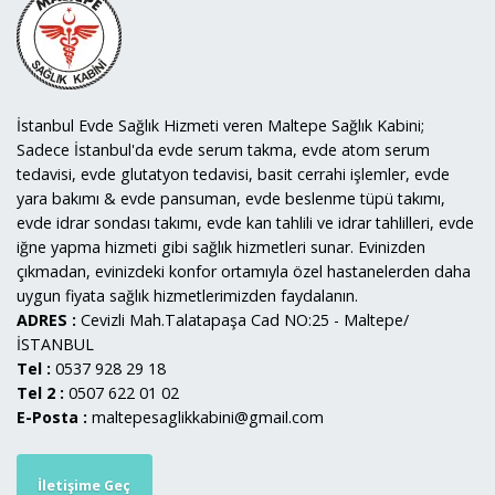
İstanbul Evde Sağlık Hizmeti veren Maltepe Sağlık Kabini;
Sadece İstanbul'da evde serum takma, evde atom serum
tedavisi, evde glutatyon tedavisi, basit cerrahi işlemler, evde
yara bakımı & evde pansuman, evde beslenme tüpü takımı,
evde idrar sondası takımı, evde kan tahlili ve idrar tahlilleri, evde
iğne yapma hizmeti gibi sağlık hizmetleri sunar. Evinizden
çıkmadan, evinizdeki konfor ortamıyla özel hastanelerden daha
uygun fiyata sağlık hizmetlerimizden faydalanın.
ADRES :
Cevizli Mah.Talatapaşa Cad NO:25 - Maltepe/
İSTANBUL
Tel :
0537 928 29 18
Tel 2 :
0507 622 01 02
E-Posta :
maltepesaglikkabini@gmail.com
İletişime Geç