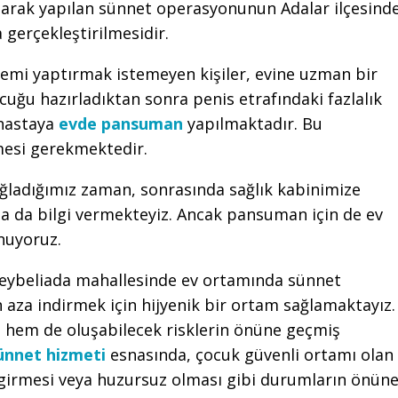
larak yapılan sünnet operasyonunun Adalar ilçesind
gerçekleştirilmesidir.
lemi yaptırmak istemeyen kişiler, evine uzman bir
uğu hazırladıktan sonra penis etrafındaki fazlalık
 hastaya
evde pansuman
yapılmaktadır. Bu
nmesi gerekmektedir.
ağladığımız zaman, sonrasında sağlık kabinimize
 da bilgi vermekteyiz. Ancak pansuman için de ev
nuyoruz.
Heybeliada mahallesinde ev ortamında sünnet
n aza indirmek için hijyenik bir ortam sağlamaktayız.
 hem de oluşabilecek risklerin önüne geçmiş
ünnet hizmeti
esnasında, çocuk güvenli ortamı olan
 girmesi veya huzursuz olması gibi durumların önün