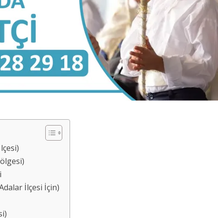
lçesi)
ölgesi)
i
alar İlçesi İçin)
si)