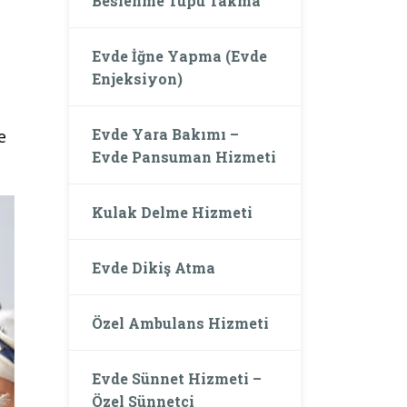
Beslenme Tüpü Takma
Evde İğne Yapma (Evde
Enjeksiyon)
Evde Yara Bakımı –
e
Evde Pansuman Hizmeti
Kulak Delme Hizmeti
Evde Dikiş Atma
Özel Ambulans Hizmeti
Evde Sünnet Hizmeti –
Özel Sünnetçi