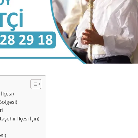
İlçesi)
Bölgesi)
ti
şehir İlçesi İçin)
si)