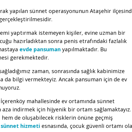
rak yapılan sünnet operasyonunun Ataşehir ilçesin
erçekleştirilmesidir.
lemi yaptırmak istemeyen kişiler, evine uzman bir
uğu hazırladıktan sonra penis etrafındaki fazlalık
 hastaya
evde pansuman
yapılmaktadır. Bu
nmesi gerekmektedir.
 sağladığımız zaman, sonrasında sağlık kabinimize
 da bilgi vermekteyiz. Ancak pansuman için de ev
nuyoruz.
r İçerenköy mahallesinde ev ortamında sünnet
n aza indirmek için hijyenik bir ortam sağlamaktayız.
 hem de oluşabilecek risklerin önüne geçmiş
 sünnet hizmeti
esnasında, çocuk güvenli ortamı ol