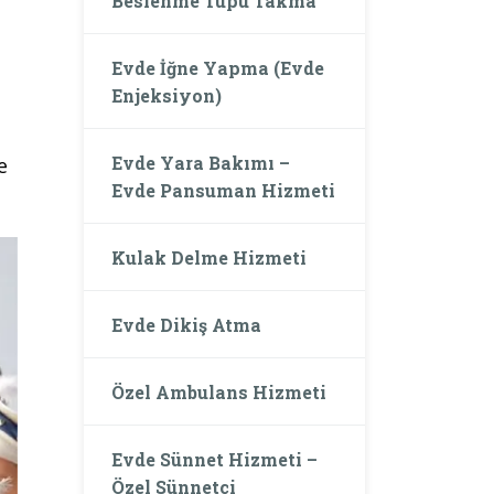
Beslenme Tüpü Takma
Evde İğne Yapma (Evde
Enjeksiyon)
Evde Yara Bakımı –
e
Evde Pansuman Hizmeti
Kulak Delme Hizmeti
Evde Dikiş Atma
Özel Ambulans Hizmeti
Evde Sünnet Hizmeti –
Özel Sünnetçi