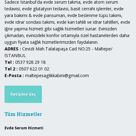
Sadece İstanbul'da evde serum takma, evde atom serum
tedavisi, evde glutatyon tedavisi, basit cerrahi işlemler, evde
yara bakımı & evde pansuman, evde beslenme tüpü takımı,
evde idrar sondası takımı, evde kan tahlili ve idrar tahlilleri, evde
iğne yapma hizmeti gibi sağlık hizmetleri sunar. Evinizden
çıkmadan, evinizdeki konfor ortamıyla özel hastanelerden daha
uygun fiyata sağlık hizmetlerimizden faydalanın.
ADRES :
Cevizli Mah.Talatapaşa Cad NO:25 - Maltepe/
İSTANBUL
Tel :
0537 928 29 18
Tel 2 :
0507 622 01 02
E-Posta :
maltepesaglikkabini@gmail.com
İletişime Geç
Tüm Hizmetler
Evde Serum Hizmeti