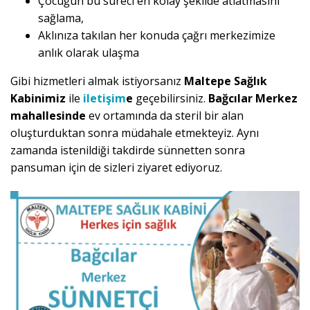
Çocuğun bu süreci en kolay şekilde atlatmasını
sağlama,
Aklınıza takılan her konuda çağrı merkezimize
anlık olarak ulaşma
Gibi hizmetleri almak istiyorsanız
Maltepe Sağlık
Kabinimiz
ile
iletişim
e
geçebilirsiniz.
Bağcılar Merkez
mahallesinde
ev ortamında da steril bir alan
oluşturduktan sonra müdahale etmekteyiz. Aynı
zamanda istenildiği takdirde sünnetten sonra
pansuman için de sizleri ziyaret ediyoruz.