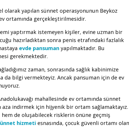
l olarak yapılan sünnet operasyonunun Beykoz
ev ortamında gerçekleştirilmesidir.
lemi yaptırmak istemeyen kişiler, evine uzman bir
uğu hazırladıktan sonra penis etrafındaki fazlalık
 hastaya
evde pansuman
yapılmaktadır. Bu
nmesi gerekmektedir.
sağladığımız zaman, sonrasında sağlık kabinimize
 da bilgi vermekteyiz. Ancak pansuman için de ev
nuyoruz.
Anadolukavağı mahallesinde ev ortamında sünnet
n aza indirmek için hijyenik bir ortam sağlamaktayız.
 hem de oluşabilecek risklerin önüne geçmiş
sünnet hizmeti
esnasında, çocuk güvenli ortamı ola