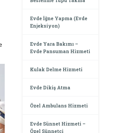
Beslenme Tüpü Takma
Evde İğne Yapma (Evde
Enjeksiyon)
Evde Yara Bakımı –
e
Evde Pansuman Hizmeti
Kulak Delme Hizmeti
Evde Dikiş Atma
Özel Ambulans Hizmeti
Evde Sünnet Hizmeti –
Özel Sünnetçi