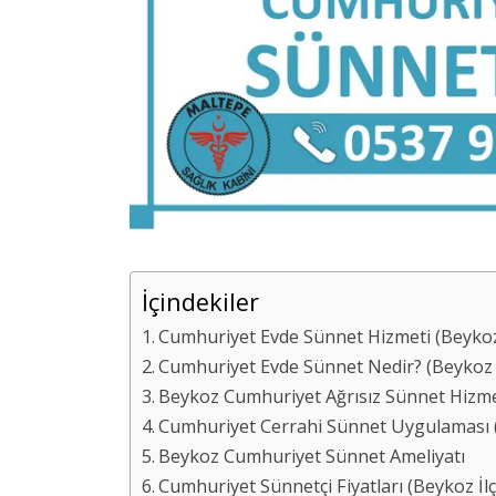
İçindekiler
Cumhuriyet Evde Sünnet Hizmeti (Beykoz 
Cumhuriyet Evde Sünnet Nedir? (Beykoz 
Beykoz Cumhuriyet Ağrısız Sünnet Hizme
Cumhuriyet Cerrahi Sünnet Uygulaması (B
Beykoz Cumhuriyet Sünnet Ameliyatı
Cumhuriyet Sünnetçi Fiyatları (Beykoz İlç