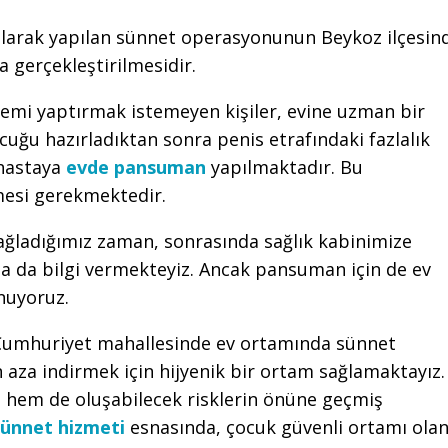
larak yapılan sünnet operasyonunun Beykoz ilçesin
gerçekleştirilmesidir.
lemi yaptırmak istemeyen kişiler, evine uzman bir
uğu hazırladıktan sonra penis etrafındaki fazlalık
 hastaya
evde pansuman
yapılmaktadır. Bu
nmesi gerekmektedir.
sağladığımız zaman, sonrasında sağlık kabinimize
 da bilgi vermekteyiz. Ancak pansuman için de ev
nuyoruz.
Cumhuriyet mahallesinde ev ortamında sünnet
n aza indirmek için hijyenik bir ortam sağlamaktayız.
 hem de oluşabilecek risklerin önüne geçmiş
sünnet hizmeti
esnasında, çocuk güvenli ortamı ola