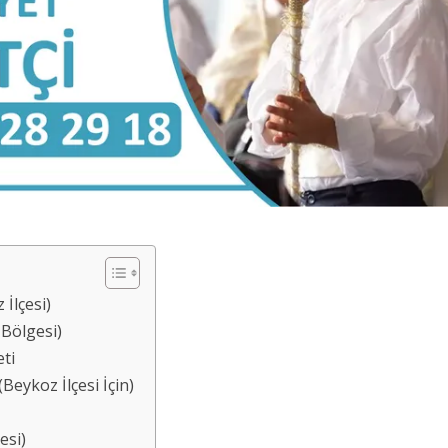
İlçesi)
Bölgesi)
ti
eykoz İlçesi İçin)
esi)