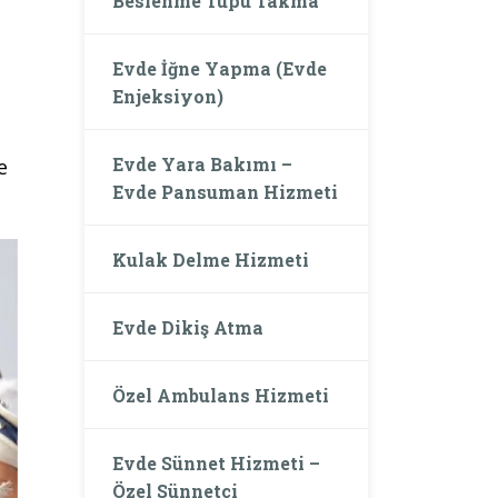
Beslenme Tüpü Takma
Evde İğne Yapma (Evde
Enjeksiyon)
Evde Yara Bakımı –
e
Evde Pansuman Hizmeti
Kulak Delme Hizmeti
Evde Dikiş Atma
Özel Ambulans Hizmeti
Evde Sünnet Hizmeti –
Özel Sünnetçi