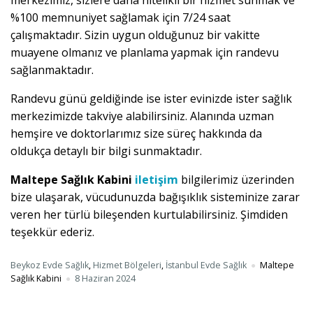
merkezimiz, sizlere daha nitelikli bir hizmet sunmak ve
%100 memnuniyet sağlamak için 7/24 saat
çalışmaktadır. Sizin uygun olduğunuz bir vakitte
muayene olmanız ve planlama yapmak için randevu
sağlanmaktadır.
Randevu günü geldiğinde ise ister evinizde ister sağlık
merkezimizde takviye alabilirsiniz. Alanında uzman
hemşire ve doktorlarımız size süreç hakkında da
oldukça detaylı bir bilgi sunmaktadır.
Maltepe Sağlık Kabini
iletişim
bilgilerimiz üzerinden
bize ulaşarak, vücudunuzda bağışıklık sisteminize zarar
veren her türlü bileşenden kurtulabilirsiniz. Şimdiden
teşekkür ederiz.
Beykoz Evde Sağlık
,
Hizmet Bölgeleri
,
İstanbul Evde Sağlık
Maltepe
Sağlık Kabini
8 Haziran 2024