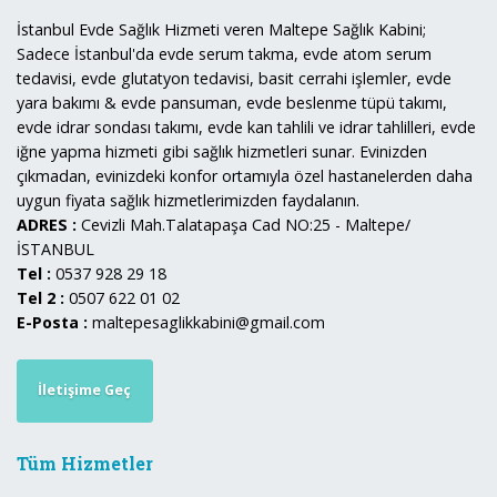
İstanbul Evde Sağlık Hizmeti veren Maltepe Sağlık Kabini;
Sadece İstanbul'da evde serum takma, evde atom serum
tedavisi, evde glutatyon tedavisi, basit cerrahi işlemler, evde
yara bakımı & evde pansuman, evde beslenme tüpü takımı,
evde idrar sondası takımı, evde kan tahlili ve idrar tahlilleri, evde
iğne yapma hizmeti gibi sağlık hizmetleri sunar. Evinizden
çıkmadan, evinizdeki konfor ortamıyla özel hastanelerden daha
uygun fiyata sağlık hizmetlerimizden faydalanın.
ADRES :
Cevizli Mah.Talatapaşa Cad NO:25 - Maltepe/
İSTANBUL
Tel :
0537 928 29 18
Tel 2 :
0507 622 01 02
E-Posta :
maltepesaglikkabini@gmail.com
İletişime Geç
Tüm Hizmetler