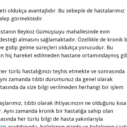
eti oldukça avantajlıdır. Bu sebeple de hastalarımız
talep görmektedir.
astanın Beykoz Gümüşsuyu mahallesinde evin
steği almasını sağlamaktadır. Özellikle de kronik b
eye gidip gelme süreçleri oldukça yorucudur. Bu
n hiç hareket edilmeden hastane ortamındaymış gi
her türlü hastalığınızı teşhis etmekte ve sonrasında
Aynı zamanda tıbbi durumunuz da genel olarak
tasında da size bilgi verilmeden herhangi bir işlem
şlarımız, tıbbi olarak ihtiyacınızın ne olduğunu kısa
r. Aynı zamanda kronik bir hastalığa sahip olan
sında her türlü bilgi de hasta yakınlarıyla
izi
aradığınızda, belirlenen günde ve belirlenen saat