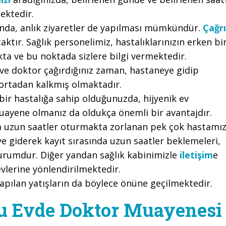
ektedir.
nda, anlık ziyaretler de yapılması mümkündür.
Çağrı
aktır. Sağlık personelimiz, hastalıklarınızın erken bi
kta ve bu noktada sizlere bilgi vermektedir.
e doktor çağırdığınız zaman, hastaneye gidip
ortadan kalkmış olmaktadır.
r hastalığa sahip olduğunuzda, hijyenik ev
uayene olmanız da oldukça önemli bir avantajdır.
a uzun saatler oturmakta zorlanan pek çok hastamı
ye giderek kayıt sırasında uzun saatler beklemeleri,
 durumdur. Diğer yandan sağlık kabinimizle
iletişim
e
vlerine yönlendirilmektedir.
yapılan yatışların da böylece önüne geçilmektedir.
 Evde Doktor Muayenesi