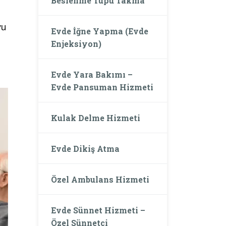
Beslenme Tüpü Takma
yu
Evde İğne Yapma (Evde
Enjeksiyon)
Evde Yara Bakımı –
Evde Pansuman Hizmeti
Kulak Delme Hizmeti
Evde Dikiş Atma
Özel Ambulans Hizmeti
Evde Sünnet Hizmeti –
Özel Sünnetçi