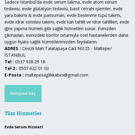
Sadece İstanbul'da evde serum takma, evde atom serum
tedavisi, evde glutatyon tedavisi, basit cerrahi işlemler, evde
yara bakımı & evde pansuman, evde beslenme tüpü takımı,
evde idrar sondası takımı, evde kan tahlili ve idrar tahlilleri, evde
iğne yapma hizmeti gibi sağlık hizmetleri sunar. Evinizden
çıkmadan, evinizdeki konfor ortamıyla özel hastanelerden daha
uygun fiyata sağlık hizmetlerimizden faydalanın.
ADRES :
Cevizli Mah.Talatapaşa Cad NO:25 - Maltepe/
İSTANBUL
Tel :
0537 928 29 18
Tel 2 :
0507 622 01 02
E-Posta :
maltepesaglikkabini@gmail.com
İletişime Geç
Tüm Hizmetler
Evde Serum Hizmeti