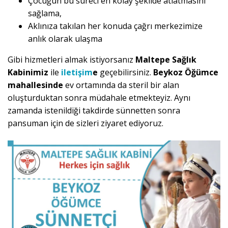
Çocuğun bu süreci en kolay şekilde atlatmasını
sağlama,
Aklınıza takılan her konuda çağrı merkezimize
anlık olarak ulaşma
Gibi hizmetleri almak istiyorsanız
Maltepe Sağlık
Kabinimiz
ile
iletişim
e
geçebilirsiniz.
Beykoz Öğümce
mahallesinde
ev ortamında da steril bir alan
oluşturduktan sonra müdahale etmekteyiz. Aynı
zamanda istenildiği takdirde sünnetten sonra
pansuman için de sizleri ziyaret ediyoruz.