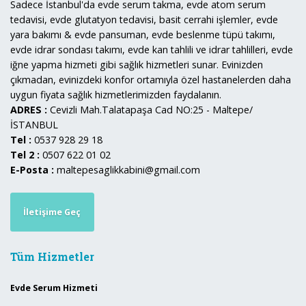
Sadece İstanbul'da evde serum takma, evde atom serum
tedavisi, evde glutatyon tedavisi, basit cerrahi işlemler, evde
yara bakımı & evde pansuman, evde beslenme tüpü takımı,
evde idrar sondası takımı, evde kan tahlili ve idrar tahlilleri, evde
iğne yapma hizmeti gibi sağlık hizmetleri sunar. Evinizden
çıkmadan, evinizdeki konfor ortamıyla özel hastanelerden daha
uygun fiyata sağlık hizmetlerimizden faydalanın.
ADRES :
Cevizli Mah.Talatapaşa Cad NO:25 - Maltepe/
İSTANBUL
Tel :
0537 928 29 18
Tel 2 :
0507 622 01 02
E-Posta :
maltepesaglikkabini@gmail.com
İletişime Geç
Tüm Hizmetler
Evde Serum Hizmeti