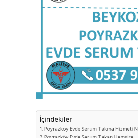
İçindekiler
Poyrazköy Evde Serum Takma Hizmeti Ned
Poyrazköy Evde Serum Takan Hemşire