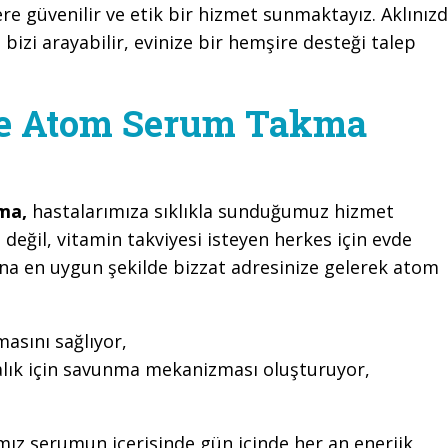
ere güvenilir ve etik bir hizmet sunmaktayız. Aklınız
 bizi arayabilir, evinize bir hemşire desteği talep
de Atom Serum Takma
kma,
hastalarımıza sıklıkla sunduğumuz hizmet
 değil, vitamin takviyesi isteyen herkes için evde
ına en uygun şekilde bizzat adresinize gelerek atom
sını sağlıyor,
alık için savunma mekanizması oluşturuyor,
ımız serumun içerisinde gün içinde her an enerjik