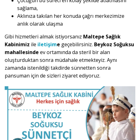
Çocuğun bu süreci en kolay şekilde atlatmasını
sağlama,
Aklınıza takılan her konuda çağrı merkezimize
anlık olarak ulaşma
Gibi hizmetleri almak istiyorsanız
Maltepe Sağlık
Kabinimiz
ile
iletişim
e
geçebilirsiniz.
Beykoz Soğuksu
mahallesinde
ev ortamında da steril bir alan
oluşturduktan sonra müdahale etmekteyiz. Aynı
zamanda istenildiği takdirde sünnetten sonra
pansuman için de sizleri ziyaret ediyoruz.