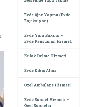
Beslenme Tüpü Takma
Evde İğne Yapma (Evde
Enjeksiyon)
Evde Yara Bakımı –
e
Evde Pansuman Hizmeti
Kulak Delme Hizmeti
Evde Dikiş Atma
Özel Ambulans Hizmeti
Evde Sünnet Hizmeti –
Özel Sünnetçi