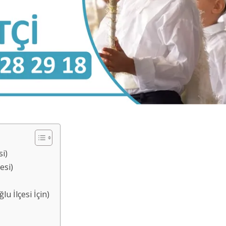
i)
esi)
 İlçesi İçin)