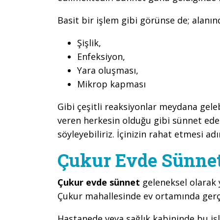
Basit bir işlem gibi görünse de; alanı
Şişlik,
Enfeksiyon,
Yara oluşması,
Mikrop kapması
Gibi çeşitli reaksiyonlar meydana gel
veren herkesin olduğu gibi sünnet ed
söyleyebiliriz. İçinizin rahat etmesi adı
Çukur Evde Sünnet 
Çukur evde sünnet
geleneksel olarak
Çukur mahallesinde ev ortamında gerçe
Hastanede veya sağlık kabininde bu iş