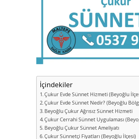
İçindekiler
Çukur Evde Sünnet Hizmeti (Beyoğlu İlçes
Çukur Evde Sünnet Nedir? (Beyoğlu Bölg
Beyoğlu Çukur Ağrısız Sünnet Hizmeti
Çukur Cerrahi Sünnet Uygulaması (Beyoğlu
Beyoğlu Çukur Sünnet Ameliyatı
Çukur Sünnetçi Fiyatları (Beyoğlu İlçesi)