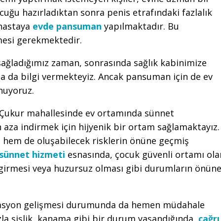
uğu hazırladıktan sonra penis etrafındaki fazlalık
 hastaya
evde pansuman
yapılmaktadır. Bu
nmesi gerekmektedir.
 sağladığımız zaman, sonrasında sağlık kabinimize
 da bilgi vermekteyiz. Ancak pansuman için de ev
nuyoruz.
 Çukur mahallesinde ev ortamında sünnet
n aza indirmek için hijyenik bir ortam sağlamaktayız.
 hem de oluşabilecek risklerin önüne geçmiş
sünnet hizmeti
esnasında, çocuk güvenli ortamı ola
 girmesi veya huzursuz olması gibi durumların önün
kasyon gelişmesi durumunda da hemen müdahale
la şişlik, kanama gibi bir durum yaşandığında,
çağrı