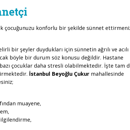
netçi
ak çocuğunuzu konforlu bir şekilde sünnet ettirmeni
li bir şeyler duydukları için sünnetin ağrılı ve acılı
cak böyle bir durum söz konusu değildir. Hastane
azı çocuklar daha stresli olabilmektedir. İşte tam 
girmektedir.
İstanbul Beyoğlu Çukur
mahallesinde
siniz;
rafından muayene,
lem,
ilgilendirme,