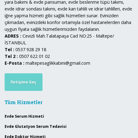
yara bakımı & evde pansuman, evde beslenme tüpü takımı,
evde idrar sondası takımı, evde kan tahlili ve idrar tahlilleri, evde
iğne yapma hizmeti gibi sağlık hizmetleri sunar. Evinizden
çıkmadan, evinizdeki konfor ortamıyla özel hastanelerden daha
uygun fiyata sağlık hizmetlerimizden faydalanın.
ADRES :
Cevizli Mah.Talatapaşa Cad NO:25 - Maltepe/
İSTANBUL
Tel :
0537 928 29 18
Tel 2 :
0507 622 01 02
E-Posta :
maltepesaglikkabini@gmail.com
İletişime Geç
Tüm Hizmetler
Evde Serum Hizmeti
Evde Glutatyon Serum Tedavisi
Evde Doktor Hizmeti