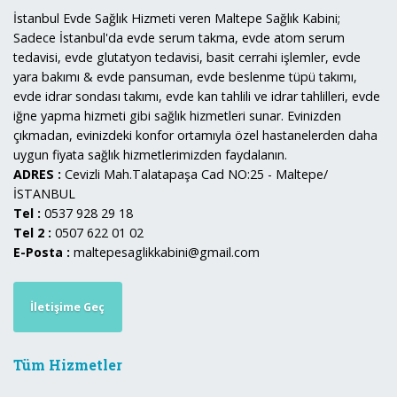
İstanbul Evde Sağlık Hizmeti veren Maltepe Sağlık Kabini;
Sadece İstanbul'da evde serum takma, evde atom serum
tedavisi, evde glutatyon tedavisi, basit cerrahi işlemler, evde
yara bakımı & evde pansuman, evde beslenme tüpü takımı,
evde idrar sondası takımı, evde kan tahlili ve idrar tahlilleri, evde
iğne yapma hizmeti gibi sağlık hizmetleri sunar. Evinizden
çıkmadan, evinizdeki konfor ortamıyla özel hastanelerden daha
uygun fiyata sağlık hizmetlerimizden faydalanın.
ADRES :
Cevizli Mah.Talatapaşa Cad NO:25 - Maltepe/
İSTANBUL
Tel :
0537 928 29 18
Tel 2 :
0507 622 01 02
E-Posta :
maltepesaglikkabini@gmail.com
İletişime Geç
Tüm Hizmetler