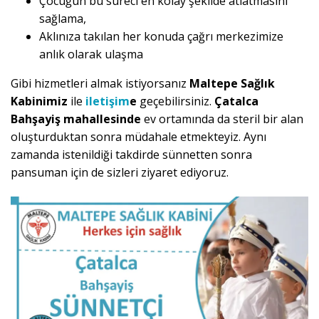
Çocuğun bu süreci en kolay şekilde atlatmasını
sağlama,
Aklınıza takılan her konuda çağrı merkezimize
anlık olarak ulaşma
Gibi hizmetleri almak istiyorsanız
Maltepe Sağlık
Kabinimiz
ile
iletişim
e
geçebilirsiniz.
Çatalca
Bahşayiş mahallesinde
ev ortamında da steril bir alan
oluşturduktan sonra müdahale etmekteyiz. Aynı
zamanda istenildiği takdirde sünnetten sonra
pansuman için de sizleri ziyaret ediyoruz.