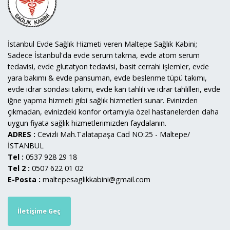
İstanbul Evde Sağlık Hizmeti veren Maltepe Sağlık Kabini;
Sadece İstanbul'da evde serum takma, evde atom serum
tedavisi, evde glutatyon tedavisi, basit cerrahi işlemler, evde
yara bakımı & evde pansuman, evde beslenme tüpü takımı,
evde idrar sondası takımı, evde kan tahlili ve idrar tahlilleri, evde
iğne yapma hizmeti gibi sağlık hizmetleri sunar. Evinizden
çıkmadan, evinizdeki konfor ortamıyla özel hastanelerden daha
uygun fiyata sağlık hizmetlerimizden faydalanın.
ADRES :
Cevizli Mah.Talatapaşa Cad NO:25 - Maltepe/
İSTANBUL
Tel :
0537 928 29 18
Tel 2 :
0507 622 01 02
E-Posta :
maltepesaglikkabini@gmail.com
İletişime Geç