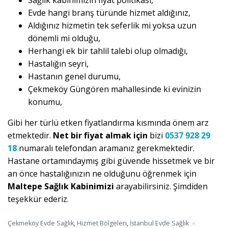
Sağlık kabinimizin fiyat politikası,
Evde hangi branş türünde hizmet aldığınız,
Aldığınız hizmetin tek seferlik mi yoksa uzun
dönemli mi olduğu,
Herhangi ek bir tahlil talebi olup olmadığı,
Hastalığın seyri,
Hastanın genel durumu,
Çekmeköy Güngören mahallesinde ki evinizin
konumu,
Gibi her türlü etken fiyatlandırma kısmında önem arz
etmektedir.
Net bir fiyat almak için
bizi
0537 928 29
18
numaralı telefondan aramanız gerekmektedir.
Hastane ortamındaymış gibi güvende hissetmek ve bir
an önce hastalığınızın ne olduğunu öğrenmek için
Maltepe Sağlık Kabinimizi
arayabilirsiniz. Şimdiden
teşekkür ederiz.
Çekmeköy Evde Sağlık
,
Hizmet Bölgeleri
,
İstanbul Evde Sağlık