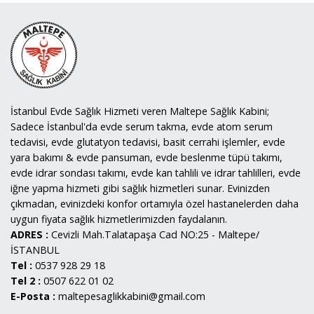
İstanbul Evde Sağlık Hizmeti veren Maltepe Sağlık Kabini;
Sadece İstanbul'da evde serum takma, evde atom serum
tedavisi, evde glutatyon tedavisi, basit cerrahi işlemler, evde
yara bakımı & evde pansuman, evde beslenme tüpü takımı,
evde idrar sondası takımı, evde kan tahlili ve idrar tahlilleri, evde
iğne yapma hizmeti gibi sağlık hizmetleri sunar. Evinizden
çıkmadan, evinizdeki konfor ortamıyla özel hastanelerden daha
uygun fiyata sağlık hizmetlerimizden faydalanın.
ADRES :
Cevizli Mah.Talatapaşa Cad NO:25 - Maltepe/
İSTANBUL
Tel :
0537 928 29 18
Tel 2 :
0507 622 01 02
E-Posta :
maltepesaglikkabini@gmail.com