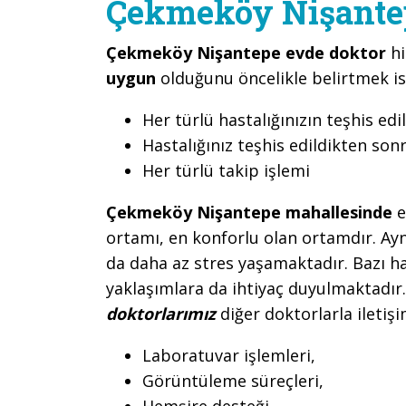
Çekmeköy Nişante
Çekmeköy Nişantepe evde doktor
h
uygun
olduğunu öncelikle belirtmek is
Her türlü hastalığınızın teşhis edi
Hastalığınız teşhis edildikten son
Her türlü takip işlemi
Çekmeköy Nişantepe mahallesinde
e
ortamı, en konforlu olan ortamdır. Ayn
da daha az stres yaşamaktadır. Bazı ha
yaklaşımlara da ihtiyaç duyulmaktadır
doktorlarımız
diğer doktorlarla iletiş
Laboratuvar işlemleri,
Görüntüleme süreçleri,
Hemşire desteği