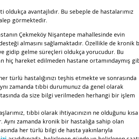
i oldukça avantajlıdır. Bu sebeple de hastalarımız
talep görmektedir.
astanın Çekmeköy Nişantepe mahallesinde evin
steği almasını sağlamaktadır. Özellikle de kronik b
eye gidip gelme süreçleri oldukça yorucudur. Bu
n hiç hareket edilmeden hastane ortamındaymış gi
her türlü hastalığınızı teşhis etmekte ve sonrasında
Aynı zamanda tıbbi durumunuz da genel olarak
tasında da size bilgi verilmeden herhangi bir işlem
şlarımız, tıbbi olarak ihtiyacınızın ne olduğunu kısa
r. Aynı zamanda kronik bir hastalığa sahip olan
sında her türlü bilgi de hasta yakınlarıyla
izi
aradığınızda, belirlenen günde ve belirlenen saat