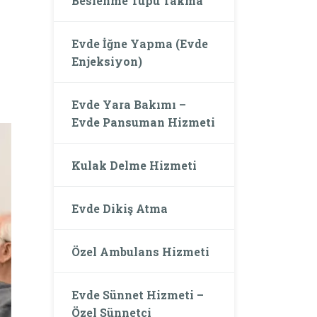
Beslenme Tüpü Takma
e
Evde İğne Yapma (Evde
Enjeksiyon)
Evde Yara Bakımı –
Evde Pansuman Hizmeti
Kulak Delme Hizmeti
Evde Dikiş Atma
Özel Ambulans Hizmeti
Evde Sünnet Hizmeti –
Özel Sünnetçi