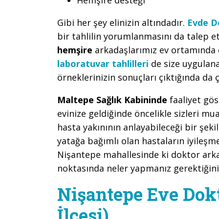
Gibi her şey elinizin altındadır.
Evde D
bir tahlilin yorumlanmasını da tale
hemşire
arkadaşlarımız ev ortamında da
laboratuvar tahlilleri
de size uygulan
örneklerinizin sonuçları çıktığında da ç
Maltepe Sağlık Kabininde
faaliyet gö
evinize geldiğinde öncelikle sizleri m
hasta yakınının anlayabileceği bir şeki
yatağa bağımlı olan hastaların iyileş
Nişantepe mahallesinde ki doktor arka
noktasında neler yapmanız gerektiğini 
Nişantepe Eve Dok
İlçesi)