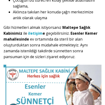
Çocuğun bu süreci en kolay şekilde atlatmasını
sağlama,
Aklınıza takılan her konuda çağrı merkezimize
anlık olarak ulaşma
Gibi hizmetleri almak istiyorsanız
Maltepe Sağlık
Kabinimiz
ile
iletişim
e
geçebilirsiniz.
Esenler Kemer
mahallesinde
ev ortamında da steril bir alan
oluşturduktan sonra müdahale etmekteyiz. Aynı
zamanda istenildiği takdirde sünnetten sonra
pansuman için de sizleri ziyaret ediyoruz.