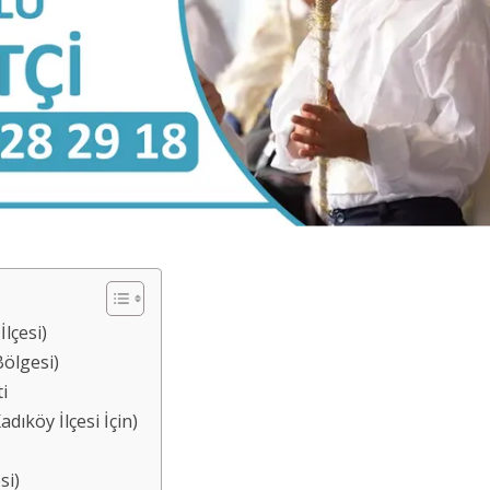
lçesi)
ölgesi)
i
ıköy İlçesi İçin)
si)