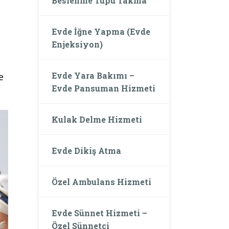
Beslenme Tüpü Takma
Evde İğne Yapma (Evde
Enjeksiyon)
Evde Yara Bakımı –
e
Evde Pansuman Hizmeti
Kulak Delme Hizmeti
Evde Dikiş Atma
Özel Ambulans Hizmeti
Evde Sünnet Hizmeti –
Özel Sünnetçi