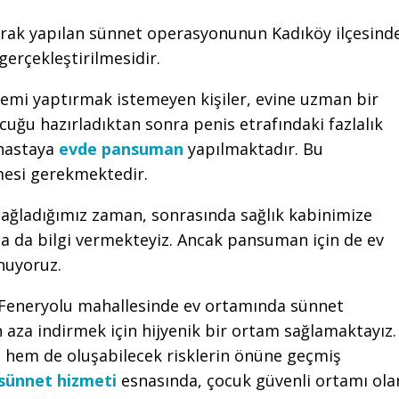
rak yapılan sünnet operasyonunun Kadıköy ilçesind
erçekleştirilmesidir.
lemi yaptırmak istemeyen kişiler, evine uzman bir
uğu hazırladıktan sonra penis etrafındaki fazlalık
 hastaya
evde pansuman
yapılmaktadır. Bu
nmesi gerekmektedir.
sağladığımız zaman, sonrasında sağlık kabinimize
 da bilgi vermekteyiz. Ancak pansuman için de ev
nuyoruz.
 Feneryolu mahallesinde ev ortamında sünnet
n aza indirmek için hijyenik bir ortam sağlamaktayız.
 hem de oluşabilecek risklerin önüne geçmiş
sünnet hizmeti
esnasında, çocuk güvenli ortamı ola