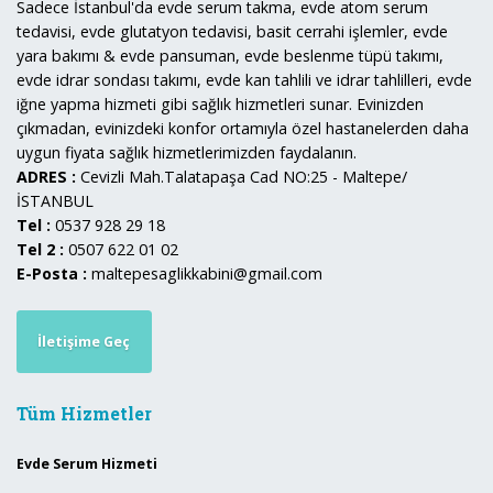
Sadece İstanbul'da evde serum takma, evde atom serum
tedavisi, evde glutatyon tedavisi, basit cerrahi işlemler, evde
yara bakımı & evde pansuman, evde beslenme tüpü takımı,
evde idrar sondası takımı, evde kan tahlili ve idrar tahlilleri, evde
iğne yapma hizmeti gibi sağlık hizmetleri sunar. Evinizden
çıkmadan, evinizdeki konfor ortamıyla özel hastanelerden daha
uygun fiyata sağlık hizmetlerimizden faydalanın.
ADRES :
Cevizli Mah.Talatapaşa Cad NO:25 - Maltepe/
İSTANBUL
Tel :
0537 928 29 18
Tel 2 :
0507 622 01 02
E-Posta :
maltepesaglikkabini@gmail.com
İletişime Geç
Tüm Hizmetler
Evde Serum Hizmeti