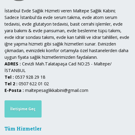
İstanbul Evde Sağlık Hizmeti veren Maltepe Sağlık Kabini;
Sadece İstanbul'da evde serum takma, evde atom serum
tedavisi, evde glutatyon tedavisi, basit cerrahi işlemler, evde
yara bakımı & evde pansuman, evde beslenme tüpü takımı,
evde idrar sondası takımı, evde kan tahlili ve idrar tahlilleri, evde
iğne yapma hizmeti gibi sağlık hizmetleri sunar. Evinizden
çıkmadan, evinizdeki konfor ortamıyla özel hastanelerden daha
uygun fiyata sağlık hizmetlerimizden faydalanın.
ADRES :
Cevizli Mah.Talatapaşa Cad NO:25 - Maltepe/
İSTANBUL
Tel :
0537 928 29 18
Tel 2 :
0507 622 01 02
E-Posta :
maltepesaglikkabini@gmail.com
İletişime Geç
Tüm Hizmetler