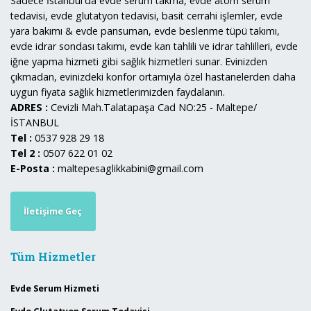
Sadece İstanbul'da evde serum takma, evde atom serum
tedavisi, evde glutatyon tedavisi, basit cerrahi işlemler, evde
yara bakımı & evde pansuman, evde beslenme tüpü takımı,
evde idrar sondası takımı, evde kan tahlili ve idrar tahlilleri, evde
iğne yapma hizmeti gibi sağlık hizmetleri sunar. Evinizden
çıkmadan, evinizdeki konfor ortamıyla özel hastanelerden daha
uygun fiyata sağlık hizmetlerimizden faydalanın.
ADRES :
Cevizli Mah.Talatapaşa Cad NO:25 - Maltepe/
İSTANBUL
Tel :
0537 928 29 18
Tel 2 :
0507 622 01 02
E-Posta :
maltepesaglikkabini@gmail.com
İletişime Geç
Tüm Hizmetler
Evde Serum Hizmeti