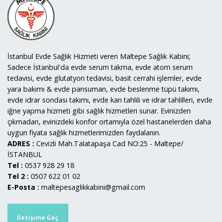
İstanbul Evde Sağlık Hizmeti veren Maltepe Sağlık Kabini;
Sadece İstanbul'da evde serum takma, evde atom serum
tedavisi, evde glutatyon tedavisi, basit cerrahi işlemler, evde
yara bakımı & evde pansuman, evde beslenme tüpü takımı,
evde idrar sondası takımı, evde kan tahlili ve idrar tahlilleri, evde
iğne yapma hizmeti gibi sağlık hizmetleri sunar. Evinizden
çıkmadan, evinizdeki konfor ortamıyla özel hastanelerden daha
uygun fiyata sağlık hizmetlerimizden faydalanın.
ADRES :
Cevizli Mah.Talatapaşa Cad NO:25 - Maltepe/
İSTANBUL
Tel :
0537 928 29 18
Tel 2 :
0507 622 01 02
E-Posta :
maltepesaglikkabini@gmail.com
İletişime Geç