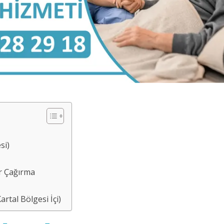
si)
r Çağırma
rtal Bölgesi İçi)