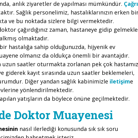
nda, anlık ziyaretler de yapılması mümkündür.
Çağrı
aktır. Sağlık personelimiz, hastalıklarınızın erken bi
kta ve bu noktada sizlere bilgi vermektedir.
doktor çağırdığınız zaman, hastaneye gidip gelmekle
alkmış olmaktadır.
r hastalığa sahip olduğunuzda, hijyenik ev
uayene olmanız da oldukça önemli bir avantajdır.
a uzun saatler oturmakta zorlanan pek çok hastamı
ye giderek kayıt sırasında uzun saatler beklemeleri,
 durumdur. Diğer yandan sağlık kabinimizle
iletişim
e
vlerine yönlendirilmektedir.
yapılan yatışların da böylece önüne geçilmektedir.
vde Doktor Muayenesi
nesinin
nasıl ilerlediği konusunda sık sık soru
ecimizden bahsetmek isteriz.