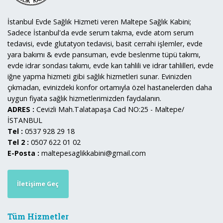
İstanbul Evde Sağlık Hizmeti veren Maltepe Sağlık Kabini;
Sadece İstanbul'da evde serum takma, evde atom serum
tedavisi, evde glutatyon tedavisi, basit cerrahi işlemler, evde
yara bakımı & evde pansuman, evde beslenme tüpü takımı,
evde idrar sondası takımı, evde kan tahlili ve idrar tahlilleri, evde
iğne yapma hizmeti gibi sağlık hizmetleri sunar. Evinizden
çıkmadan, evinizdeki konfor ortamıyla özel hastanelerden daha
uygun fiyata sağlık hizmetlerimizden faydalanın.
ADRES :
Cevizli Mah.Talatapaşa Cad NO:25 - Maltepe/
İSTANBUL
Tel :
0537 928 29 18
Tel 2 :
0507 622 01 02
E-Posta :
maltepesaglikkabini@gmail.com
İletişime Geç
Tüm Hizmetler