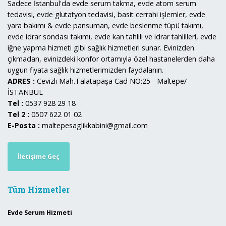
Sadece İstanbul'da evde serum takma, evde atom serum
tedavisi, evde glutatyon tedavisi, basit cerrahi işlemler, evde
yara bakımı & evde pansuman, evde beslenme tüpü takımı,
evde idrar sondası takımı, evde kan tahlili ve idrar tahlilleri, evde
iğne yapma hizmeti gibi sağlık hizmetleri sunar. Evinizden
çıkmadan, evinizdeki konfor ortamıyla özel hastanelerden daha
uygun fiyata sağlık hizmetlerimizden faydalanın.
ADRES :
Cevizli Mah.Talatapaşa Cad NO:25 - Maltepe/
İSTANBUL
Tel :
0537 928 29 18
Tel 2 :
0507 622 01 02
E-Posta :
maltepesaglikkabini@gmail.com
İletişime Geç
Tüm Hizmetler
Evde Serum Hizmeti