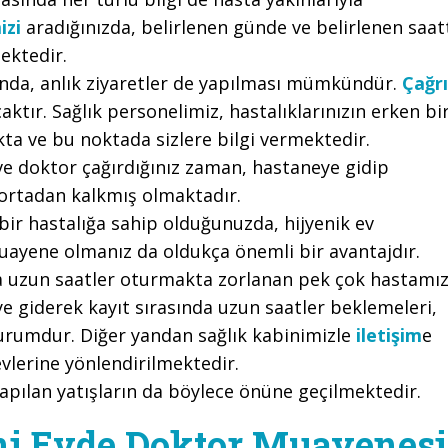
izi
aradığınızda, belirlenen günde ve belirlenen saat
ektedir.
nda, anlık ziyaretler de yapılması mümkündür.
Çağrı
aktır. Sağlık personelimiz, hastalıklarınızın erken bi
kta ve bu noktada sizlere bilgi vermektedir.
ve doktor çağırdığınız zaman, hastaneye gidip
ortadan kalkmış olmaktadır.
r hastalığa sahip olduğunuzda, hijyenik ev
uayene olmanız da oldukça önemli bir avantajdır.
a uzun saatler oturmakta zorlanan pek çok hastamı
ye giderek kayıt sırasında uzun saatler beklemeleri,
 durumdur. Diğer yandan sağlık kabinimizle
iletişim
e
vlerine yönlendirilmektedir.
yapılan yatışların da böylece önüne geçilmektedir.
ni Evde Doktor Muayenesi