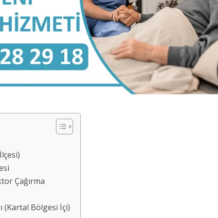
lçesi)
esi
ktor Çağırma
(Kartal Bölgesi İçi)