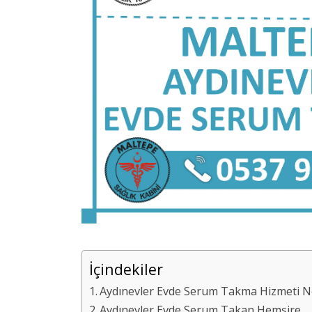
İçindekiler
Aydınevler Evde Serum Takma Hizmeti Ned
Aydınevler Evde Serum Takan Hemşire