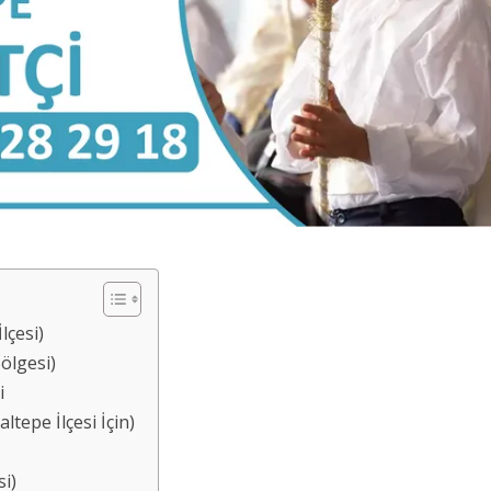
lçesi)
ölgesi)
i
tepe İlçesi İçin)
si)