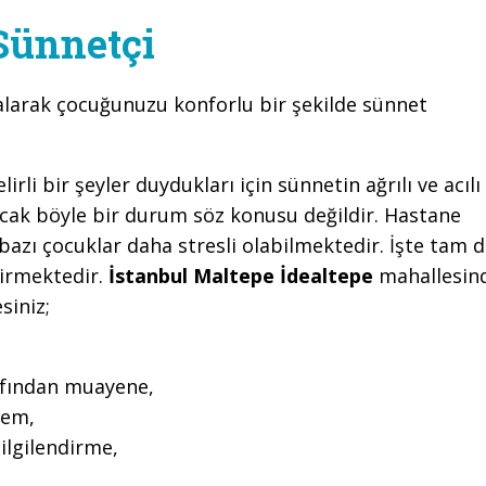
Sünnetçi
alarak çocuğunuzu konforlu bir şekilde sünnet
li bir şeyler duydukları için sünnetin ağrılı ve acılı
cak böyle bir durum söz konusu değildir. Hastane
azı çocuklar daha stresli olabilmektedir. İşte tam 
girmektedir.
İstanbul Maltepe İdealtepe
mahallesin
siniz;
rafından muayene,
lem,
ilgilendirme,