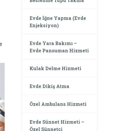
Beslenme Tüpü Takma
Evde İğne Yapma (Evde
Enjeksiyon)
Evde Yara Bakımı –
e
Evde Pansuman Hizmeti
Kulak Delme Hizmeti
Evde Dikiş Atma
Özel Ambulans Hizmeti
Evde Sünnet Hizmeti –
Özel Sünnetçi