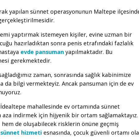
rak yapılan sünnet operasyonunun Maltepe ilçesind
erçekleştirilmesidir.
lemi yaptırmak istemeyen kişiler, evine uzman bir
uğu hazırladıktan sonra penis etrafındaki fazlalık
 hastaya
evde pansuman
yapılmaktadır. Bu
nmesi gerekmektedir.
 sağladığımız zaman, sonrasında sağlık kabinimize
 da bilgi vermekteyiz. Ancak pansuman için de ev
nuyoruz.
 İdealtepe mahallesinde ev ortamında sünnet
n aza indirmek için hijyenik bir ortam sağlamaktayız.
 hem de oluşabilecek risklerin önüne geçmiş
 sünnet hizmeti
esnasında, çocuk güvenli ortamı ol