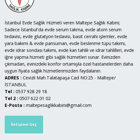
İstanbul Evde Sağlık Hizmeti veren Maltepe Sağlık Kabini;
Sadece İstanbul'da evde serum takma, evde atom serum
tedavisi, evde glutatyon tedavisi, basit cerrahi işlemler, evde
yara bakımı & evde pansuman, evde beslenme tüpü takımı,
evde idrar sondası takımı, evde kan tahlili ve idrar tahlilleri, evde
iğne yapma hizmeti gibi sağlık hizmetleri sunar. Evinizden
çıkmadan, evinizdeki konfor ortamıyla özel hastanelerden daha
uygun fiyata sağlık hizmetlerimizden faydalanın.
ADRES :
Cevizli Mah.Talatapaşa Cad NO:25 - Maltepe/
İSTANBUL
Tel :
0537 928 29 18
Tel 2 :
0507 622 01 02
E-Posta :
maltepesaglikkabini@gmail.com
İletişime Geç