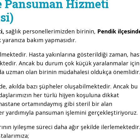
e Pansuman Hizmeti
si)
i,
sağlık personellerimizden birinin,
Pendik ilçesind
ek yaranıza bakım yapmasıdır.
lmektedir. Hasta yakınlarına gösterildiği zaman, has
ktedir. Ancak bu durum çok küçük yaralanmalar için
nda uzman olan birinin müdahalesi oldukça önemlidir
de, akılda bazı şüpheler oluşabilmektedir. Ancak bu
daşlarımızın her türlü hijyen koşuluna dikkat
ı hastane ortamındaymış gibi steril bir alan
er yardımıyla pansuman işlemini gerçekleştiriyoruz.
rının iyileşme süreci daha ağır şekilde ilerlemektedir
alarımıza;