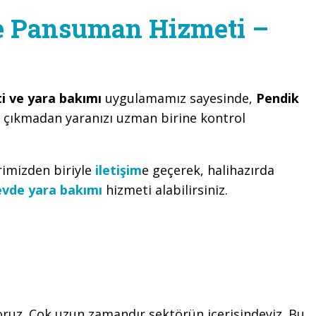
e Pansuman Hizmeti –
i ve yara bakımı
uygulamamız sayesinde,
Pendik
 çıkmadan yaranızı uzman birine kontrol
rimizden biriyle
iletişim
e geçerek, halihazırda
vde yara bakımı
hizmeti alabilirsiniz.
oruz. Çok uzun zamandır sektörün içerisindeyiz. Bu