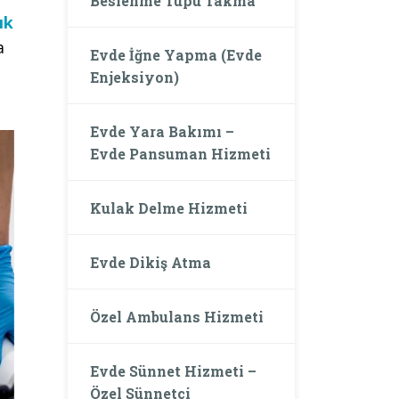
Beslenme Tüpü Takma
ık
a
Evde İğne Yapma (Evde
Enjeksiyon)
Evde Yara Bakımı –
Evde Pansuman Hizmeti
Kulak Delme Hizmeti
Evde Dikiş Atma
Özel Ambulans Hizmeti
Evde Sünnet Hizmeti –
Özel Sünnetçi