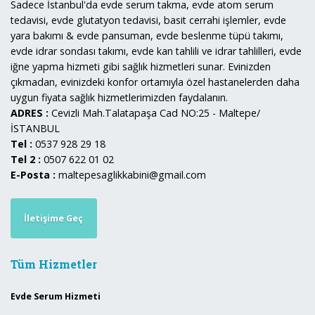
Sadece İstanbul'da evde serum takma, evde atom serum
tedavisi, evde glutatyon tedavisi, basit cerrahi işlemler, evde
yara bakımı & evde pansuman, evde beslenme tüpü takımı,
evde idrar sondası takımı, evde kan tahlili ve idrar tahlilleri, evde
iğne yapma hizmeti gibi sağlık hizmetleri sunar. Evinizden
çıkmadan, evinizdeki konfor ortamıyla özel hastanelerden daha
uygun fiyata sağlık hizmetlerimizden faydalanın.
ADRES :
Cevizli Mah.Talatapaşa Cad NO:25 - Maltepe/
İSTANBUL
Tel :
0537 928 29 18
Tel 2 :
0507 622 01 02
E-Posta :
maltepesaglikkabini@gmail.com
İletişime Geç
Tüm Hizmetler
Evde Serum Hizmeti