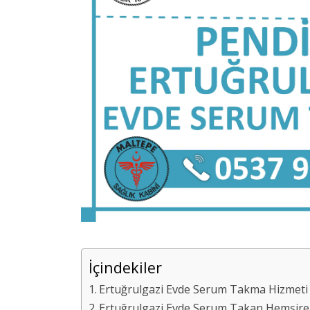
İçindekiler
Ertuğrulgazi Evde Serum Takma Hizmeti N
Ertuğrulgazi Evde Serum Takan Hemşire