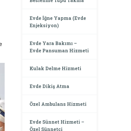
Beslenme Tüpü Takma
Evde İğne Yapma (Evde
Enjeksiyon)
Evde Yara Bakımı –
e
Evde Pansuman Hizmeti
Kulak Delme Hizmeti
Evde Dikiş Atma
Özel Ambulans Hizmeti
Evde Sünnet Hizmeti –
Özel Sünnetçi