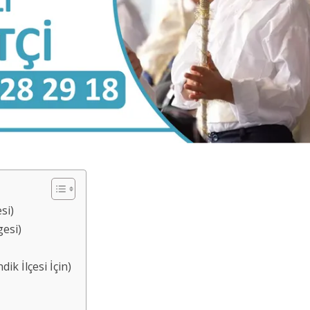
si)
gesi)
k İlçesi İçin)