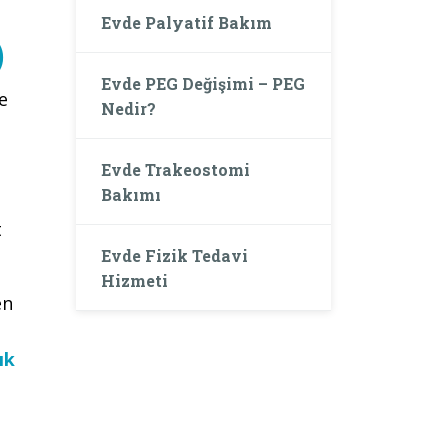
Evde Palyatif Bakım
)
Evde PEG Değişimi – PEG
e
Nedir?
Evde Trakeostomi
Bakımı
t
Evde Fizik Tedavi
Hizmeti
en
ık