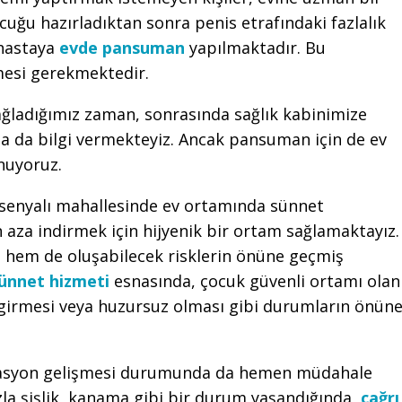
uğu hazırladıktan sonra penis etrafındaki fazlalık
 hastaya
evde pansuman
yapılmaktadır. Bu
nmesi gerekmektedir.
ağladığımız zaman, sonrasında sağlık kabinimize
 da bilgi vermekteyiz. Ancak pansuman için de ev
nuyoruz.
Esenyalı mahallesinde ev ortamında sünnet
n aza indirmek için hijyenik bir ortam sağlamaktayız.
 hem de oluşabilecek risklerin önüne geçmiş
ünnet hizmeti
esnasında, çocuk güvenli ortamı olan
 girmesi veya huzursuz olması gibi durumların önün
kasyon gelişmesi durumunda da hemen müdahale
la şişlik, kanama gibi bir durum yaşandığında,
çağrı