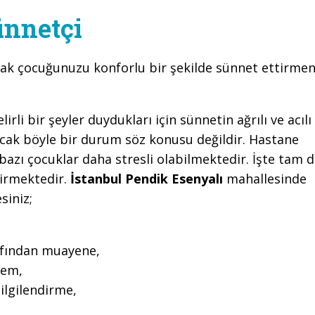
ünnetçi
rak çocuğunuzu konforlu bir şekilde sünnet ettirmen
li bir şeyler duydukları için sünnetin ağrılı ve acılı
cak böyle bir durum söz konusu değildir. Hastane
azı çocuklar daha stresli olabilmektedir. İşte tam 
girmektedir.
İstanbul Pendik Esenyalı
mahallesinde
siniz;
rafından muayene,
lem,
ilgilendirme,