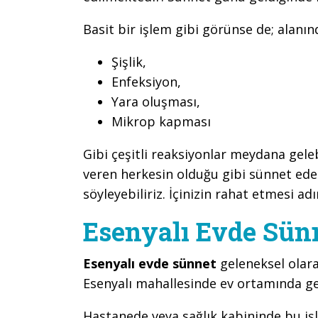
Basit bir işlem gibi görünse de; alanı
Şişlik,
Enfeksiyon,
Yara oluşması,
Mikrop kapması
Gibi çeşitli reaksiyonlar meydana gel
veren herkesin olduğu gibi sünnet ed
söyleyebiliriz. İçinizin rahat etmesi adı
Esenyalı Evde Sünn
Esenyalı evde sünnet
geleneksel olar
Esenyalı mahallesinde ev ortamında ger
Hastanede veya sağlık kabininde bu iş