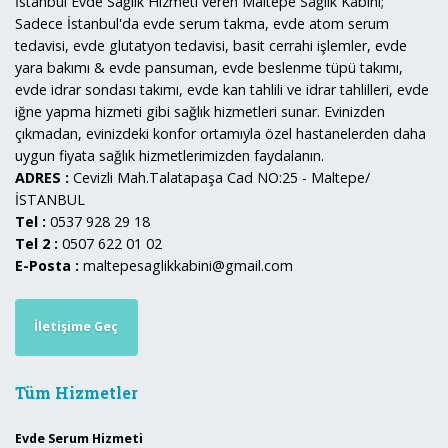
İstanbul Evde Sağlık Hizmeti veren Maltepe Sağlık Kabini;
Sadece İstanbul'da evde serum takma, evde atom serum
tedavisi, evde glutatyon tedavisi, basit cerrahi işlemler, evde
yara bakımı & evde pansuman, evde beslenme tüpü takımı,
evde idrar sondası takımı, evde kan tahlili ve idrar tahlilleri, evde
iğne yapma hizmeti gibi sağlık hizmetleri sunar. Evinizden
çıkmadan, evinizdeki konfor ortamıyla özel hastanelerden daha
uygun fiyata sağlık hizmetlerimizden faydalanın.
ADRES :
Cevizli Mah.Talatapaşa Cad NO:25 - Maltepe/
İSTANBUL
Tel :
0537 928 29 18
Tel 2 :
0507 622 01 02
E-Posta :
maltepesaglikkabini@gmail.com
İletişime Geç
Tüm Hizmetler
Evde Serum Hizmeti