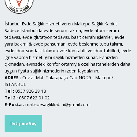
İstanbul Evde Sağlık Hizmeti veren Maltepe Sağlık Kabini;
Sadece İstanbul'da evde serum takma, evde atom serum
tedavisi, evde glutatyon tedavisi, basit cerrahi işlemler, evde
yara bakımı & evde pansuman, evde beslenme tüpü takımı,
evde idrar sondası takımı, evde kan tahlili ve idrar tahlilleri, evde
iğne yapma hizmeti gibi sağlık hizmetleri sunar. Evinizden
çıkmadan, evinizdeki konfor ortamıyla özel hastanelerden daha
uygun fiyata sağlık hizmetlerimizden faydalanın.
ADRES :
Cevizli Mah.Talatapaşa Cad NO:25 - Maltepe/
İSTANBUL
Tel :
0537 928 29 18
Tel 2 :
0507 622 01 02
E-Posta :
maltepesaglikkabini@gmail.com
İletişime Geç