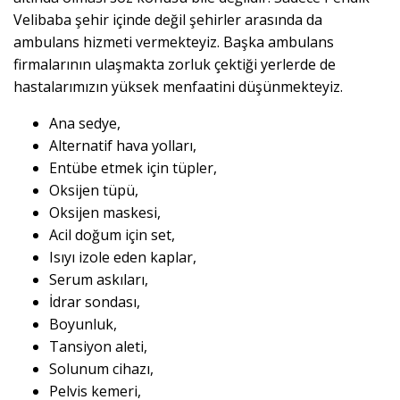
Velibaba şehir içinde değil şehirler arasında da
ambulans hizmeti vermekteyiz. Başka ambulans
firmalarının ulaşmakta zorluk çektiği yerlerde de
hastalarımızın yüksek menfaatini düşünmekteyiz.
Ana sedye,
Alternatif hava yolları,
Entübe etmek için tüpler,
Oksijen tüpü,
Oksijen maskesi,
Acil doğum için set,
Isıyı izole eden kaplar,
Serum askıları,
İdrar sondası,
Boyunluk,
Tansiyon aleti,
Solunum cihazı,
Pelvis kemeri,