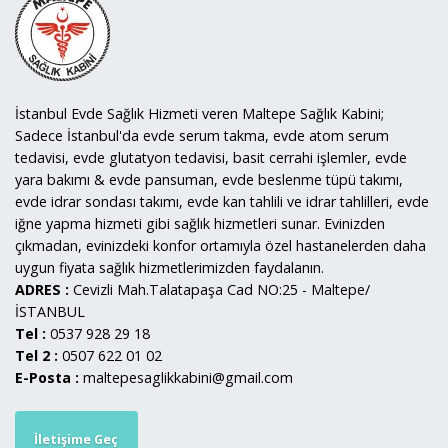
İstanbul Evde Sağlık Hizmeti veren Maltepe Sağlık Kabini;
Sadece İstanbul'da evde serum takma, evde atom serum
tedavisi, evde glutatyon tedavisi, basit cerrahi işlemler, evde
yara bakımı & evde pansuman, evde beslenme tüpü takımı,
evde idrar sondası takımı, evde kan tahlili ve idrar tahlilleri, evde
iğne yapma hizmeti gibi sağlık hizmetleri sunar. Evinizden
çıkmadan, evinizdeki konfor ortamıyla özel hastanelerden daha
uygun fiyata sağlık hizmetlerimizden faydalanın.
ADRES :
Cevizli Mah.Talatapaşa Cad NO:25 - Maltepe/
İSTANBUL
Tel :
0537 928 29 18
Tel 2 :
0507 622 01 02
E-Posta :
maltepesaglikkabini@gmail.com
İletişime Geç