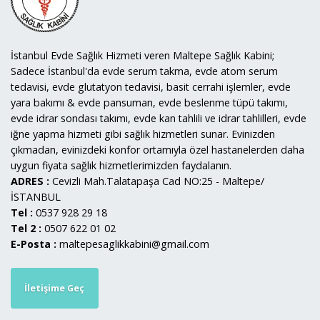
İstanbul Evde Sağlık Hizmeti veren Maltepe Sağlık Kabini;
Sadece İstanbul'da evde serum takma, evde atom serum
tedavisi, evde glutatyon tedavisi, basit cerrahi işlemler, evde
yara bakımı & evde pansuman, evde beslenme tüpü takımı,
evde idrar sondası takımı, evde kan tahlili ve idrar tahlilleri, evde
iğne yapma hizmeti gibi sağlık hizmetleri sunar. Evinizden
çıkmadan, evinizdeki konfor ortamıyla özel hastanelerden daha
uygun fiyata sağlık hizmetlerimizden faydalanın.
ADRES :
Cevizli Mah.Talatapaşa Cad NO:25 - Maltepe/
İSTANBUL
Tel :
0537 928 29 18
Tel 2 :
0507 622 01 02
E-Posta :
maltepesaglikkabini@gmail.com
İletişime Geç