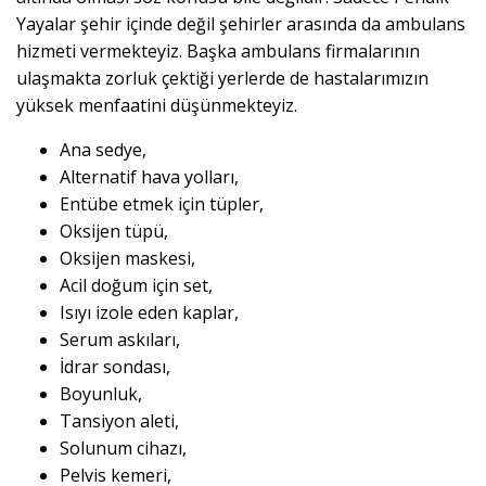
Yayalar şehir içinde değil şehirler arasında da ambulans
hizmeti vermekteyiz. Başka ambulans firmalarının
ulaşmakta zorluk çektiği yerlerde de hastalarımızın
yüksek menfaatini düşünmekteyiz.
Ana sedye,
Alternatif hava yolları,
Entübe etmek için tüpler,
Oksijen tüpü,
Oksijen maskesi,
Acil doğum için set,
Isıyı izole eden kaplar,
Serum askıları,
İdrar sondası,
Boyunluk,
Tansiyon aleti,
Solunum cihazı,
Pelvis kemeri,