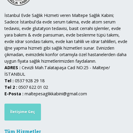
İstanbul Evde Sağlık Hizmeti veren Maltepe Sağlık Kabini;
Sadece İstanbul'da evde serum takma, evde atom serum
tedavisi, evde glutatyon tedavisi, basit cerrahi işlemler, evde
yara bakımı & evde pansuman, evde beslenme tüpü takımı,
evde idrar sondası takımı, evde kan tahlili ve idrar tahlilleri, evde
iğne yapma hizmeti gibi sağlık hizmetleri sunar. Evinizden
çıkmadan, evinizdeki konfor ortamıyla özel hastanelerden daha
uygun fiyata sağlık hizmetlerimizden faydalanın.
ADRES :
Cevizli Mah.Talatapaşa Cad NO:25 - Maltepe/
İSTANBUL
Tel :
0537 928 29 18
Tel 2 :
0507 622 01 02
E-Posta :
maltepesaglikkabini@gmail.com
İletişime Geç
Tüm Hizmetler