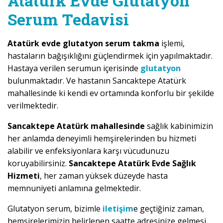
Atatürk Evde Glutatyon
Serum Tedavisi
Atatürk evde glutatyon serum takma
işlemi,
hastaların bağışıklığını güçlendirmek için yapılmaktadır.
Hastaya verilen serumun içerisinde
glutatyon
bulunmaktadır. Ve hastanın Sancaktepe Atatürk
mahallesinde ki kendi ev ortamında konforlu bir şekilde
verilmektedir.
Sancaktepe Atatürk mahallesinde
sağlık kabinimizin
her anlamda deneyimli hemşirelerinden bu hizmeti
alabilir ve enfeksiyonlara karşı vücudunuzu
koruyabilirsiniz.
Sancaktepe Atatürk Evde Sağlık
Hizmeti
, her zaman yüksek düzeyde hasta
memnuniyeti anlamına gelmektedir.
Glutatyon serum, bizimle
iletişim
e geçtiğiniz zaman,
hemşirelerimizin belirlenen saatte adresinize gelmesi