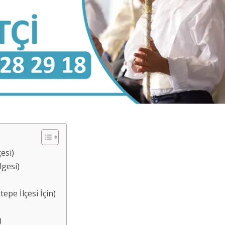
esi)
lgesi)
pe İlçesi İçin)
)