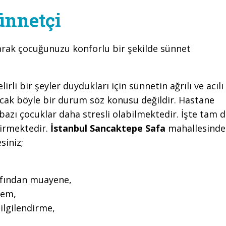
ünnetçi
arak çocuğunuzu konforlu bir şekilde sünnet
li bir şeyler duydukları için sünnetin ağrılı ve acılı
cak böyle bir durum söz konusu değildir. Hastane
azı çocuklar daha stresli olabilmektedir. İşte tam 
girmektedir.
İstanbul Sancaktepe Safa
mahallesinde
siniz;
rafından muayene,
lem,
ilgilendirme,