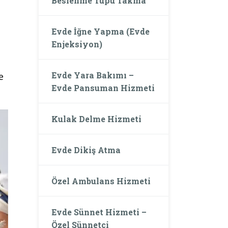
Beslenme Tüpü Takma
Evde İğne Yapma (Evde
Enjeksiyon)
Evde Yara Bakımı –
e
Evde Pansuman Hizmeti
Kulak Delme Hizmeti
Evde Dikiş Atma
Özel Ambulans Hizmeti
Evde Sünnet Hizmeti –
Özel Sünnetçi