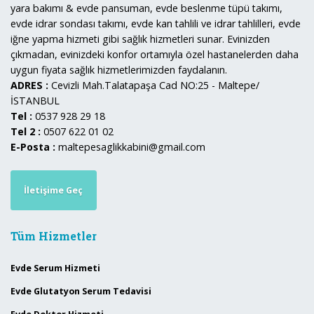
yara bakımı & evde pansuman, evde beslenme tüpü takımı,
evde idrar sondası takımı, evde kan tahlili ve idrar tahlilleri, evde
iğne yapma hizmeti gibi sağlık hizmetleri sunar. Evinizden
çıkmadan, evinizdeki konfor ortamıyla özel hastanelerden daha
uygun fiyata sağlık hizmetlerimizden faydalanın.
ADRES :
Cevizli Mah.Talatapaşa Cad NO:25 - Maltepe/
İSTANBUL
Tel :
0537 928 29 18
Tel 2 :
0507 622 01 02
E-Posta :
maltepesaglikkabini@gmail.com
İletişime Geç
Tüm Hizmetler
Evde Serum Hizmeti
Evde Glutatyon Serum Tedavisi